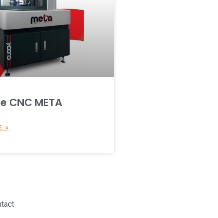
se CNC ​META
E »
tact