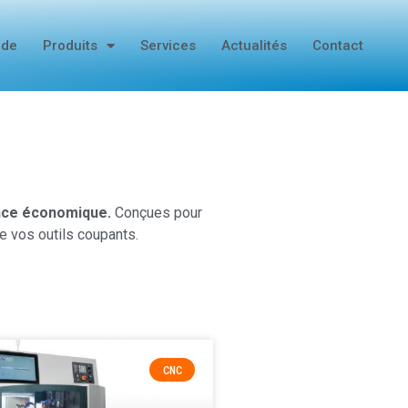
ide
Produits
Services
Actualités
Contact
mance économique.
Conçues pour
e vos outils coupants.
CNC